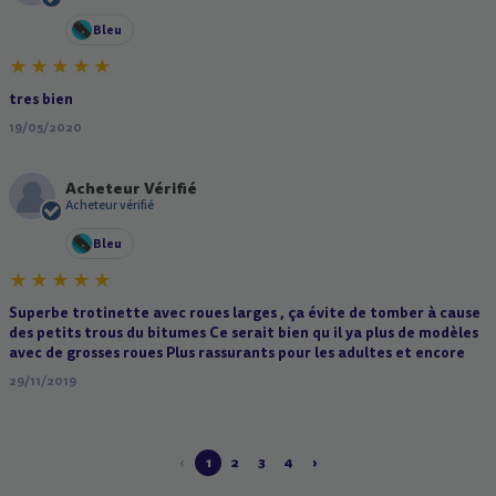
Bleu
tres bien
19/05/2020
Acheteur Vérifié
A
Acheteur vérifié
Bleu
Superbe trotinette avec roues larges , ça évite de tomber à cause
des petits trous du bitumes Ce serait bien qu il ya plus de modèles
avec de grosses roues Plus rassurants pour les adultes et encore
29/11/2019
‹
1
2
3
4
›