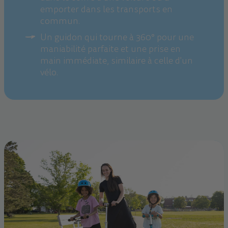
emporter dans les transports en
commun.
Un guidon qui tourne à 360° pour une
maniabilité parfaite et une prise en
main immédiate, similaire à celle d'un
vélo.