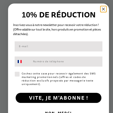
DE RÉDUCTION
10%
Inscrivez-vous à notre newsletter pour recevoir votre réduction !
(Offre valable sur tout le site, hors
produits en promotion et
pièc
es
détachées).
Consentement aux SMS marketing
Consentement SMS marketing
Cochez cette case pour recevoir également des SMS
Les avis
marketing promotionnels (offres et codes de
réduction exclusifs proposés par messagerie texte
uniquement).
Ce qu'en pensent nos clients
VITE, JE M'ABONNE !
4.7/5
Sur la base de 17 avis