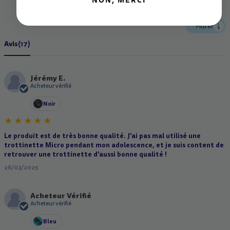
NON, MERCI
Filtrer
Avis
(17)
Jérémy E.
J
Acheteur vérifié
Noir
Le produit est de très bonne qualité. J'ai pas mal utilisé une
trottinette Micro pendant mon adolescence, et je suis content de
retrouver une trottinette d'aussi bonne qualité !
26/03/2025
Acheteur Vérifié
A
Acheteur vérifié
Bleu