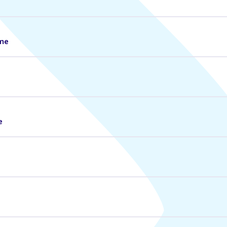
ome
e