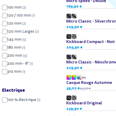
Micro Speed - Deluxe
189,90 €
100 mm
(2)
Dès 12 ans
120 / 100 mm
(1)
Micro Classic - Silverchr
120 mm
(2)
229,90 €
120 mm Larges
(2)
Dès 12 ans
145 mm
(5)
Kickboard Compact - Noir
209,90 €
180 mm
(1)
Dès 12 ans
200 mm
(9)
Micro Classic - Néochrom
200 mm - 8″
(1)
229,90 €
310 mm
(1)
7+
Casque Rouge Automne
39,02 €
45,90 €
Electrique
Dès 12 ans
100 % électrique
(1)
Kickboard Original
239,90 €