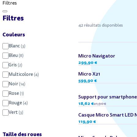
Filtres
Toutes les trottinettes enfant
Filtres
42 résultats disponibles
Couleurs
Blanc
(3)
Dès 14 ans
Bleu
Micro Navigator
(8)
299,90 €
Gris
(2)
Dès 14 ans
Micro X21
Multicolore
(4)
599,90 €
Noir
(14)
Rose
(1)
Support pour smartphone
Rouge
18,62 €
(4)
21,90 €
Vert
(3)
Casque Micro Smart LED N
119,90 €
Dès 12 ans
Taille des roues