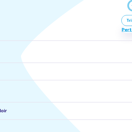
Tri
Pert
oir