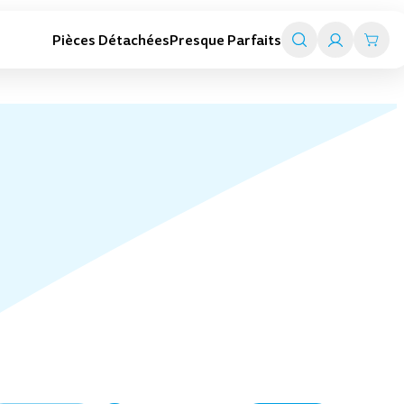
Pièces Détachées
Presque Parfaits
Trottinettes adultes
Smart travel
Trottinettes pliables
Valise trottinettes enfant
Trottinettes électriques
Valise porteurs enfant
Toutes les trottinettes adultes
Chariot de transport
Tout l'univers Smart travel