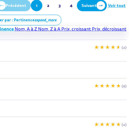
Précédent
1
2
3
4
Suivant
Voir tout
er par : Pertinence
expand_more
inence
Nom, A à Z
Nom, Z à A
Prix, croissant
Prix, décroissant
(2)
-15%
(9)
(2)