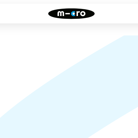
Draisiennes
Trottinettes
freestyle
Toutes nos draisiennes
Toutes nos trottinettes
freestyle