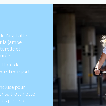
de l'asphalte
t la jambe,
turelle et
durée.
ettant de
 aux transports
incluse pour
r sa trottinette
vous posez le