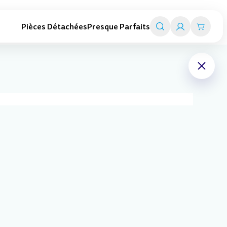
Pièces Détachées
Presque Parfaits
Trottinettes adultes
Smart travel
Trottinettes pliables
Valise trottinettes enfant
Trottinettes électriques
Valise porteurs enfant
Toutes les trottinettes adultes
Chariot de transport
Tout l'univers Smart travel
Indisponible
Trottinette dès 12 ans