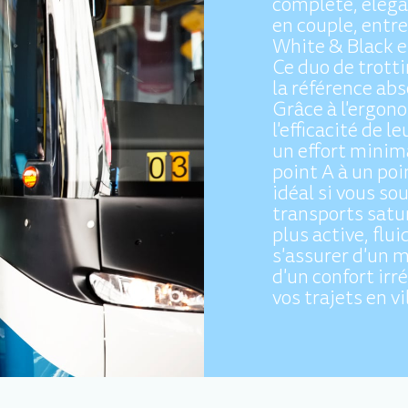
complète, éléga
en couple, entre
White & Black es
Ce duo de trott
la référence abs
Grâce à l'ergono
l'efficacité de
un effort minim
point A à un poi
idéal si vous so
transports satu
plus active, flui
s'assurer d'un 
d'un confort ir
vos trajets en vi