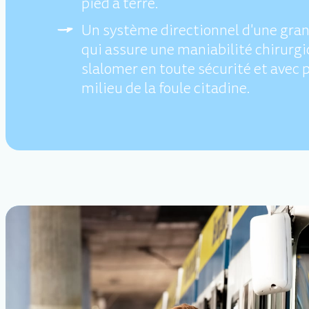
pied à terre.
Un système directionnel d'une gran
qui assure une maniabilité chirurgi
slalomer en toute sécurité et avec 
milieu de la foule citadine.