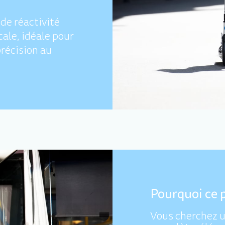
de réactivité
cale, idéale pour
précision au
Pourquoi ce p
Vous cherchez u