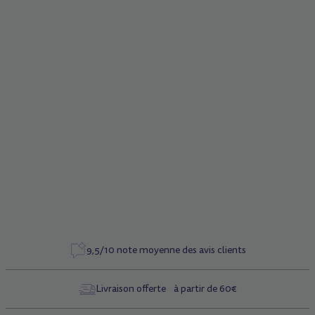
De 5 à 12 ans
Poids : 2,5 kg
Poids maximum de l'enfant : 50 kg
Guidon détachable
Système de navigation par transfert de poids inventé par
Micro
Roues : 120/80 mm en PU renforcé - 78° Shore A - ABEC 9
Roues avant LED (énergie à induction sans pile)
Grip silicone en relief antidérapant
Bandes réfléchissantes
9,5/10 note moyenne des avis clients
Livraison offerte à partir de 60€