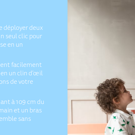
e déployer deux
 seul clic pour
se en un
ent facilement
en un clin d’œil
ions de votre
nant à 109 cm du
 main et un bras
semble sans