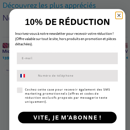
Découvrez les plus appréciés
Nos modèles incontournables
DE RÉDUCTION
10%
Inscrivez-vous à notre newsletter pour recevoir votre réduction !
(Offre valable sur tout le site, hors
produits en promotion et
pièc
es
Dès 5 ans
1 à 6 an
détachées).
6+
(71)
Micro Sprite LED - Néochrome
Micro Mi
139,90 €
109,90 €
Consentement aux SMS marketing
Consentement SMS marketing
Cochez cette case pour recevoir également des SMS
marketing promotionnels (offres et codes de
réduction exclusifs proposés par messagerie texte
uniquement).
VITE, JE M'ABONNE !