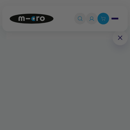
Ouvrir le 

Connexion

Panier
0
💡
Quiz produit
Accueil
Pièces détachées
Roue trottinette MX 110 mm Core noire