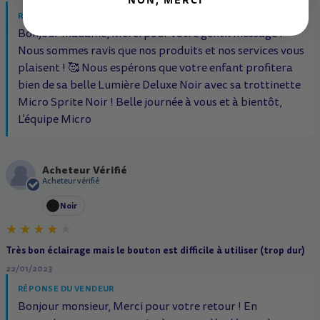
NON, MERCI
RÉPONSE DU VENDEUR
Bonjour madame, Merci pour votre gentil message !
Nous sommes ravis que nos produits et nos services vous
plaisent ! 🥰 Nous espérons que votre enfant profitera
bien de sa belle Lumière Deluxe Noir avec sa trottinette
Micro Sprite Noir ! Belle journée à vous et à bientôt,
L'équipe Micro
Acheteur Vérifié
A
Acheteur vérifié
Noir
Très bon éclairage mais le bouton est difficile à utiliser (trop dur)
22/01/2023
RÉPONSE DU VENDEUR
Bonjour monsieur, Merci pour votre retour ! En