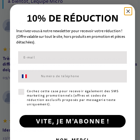
à bientôt, L'équipe Micro
DE RÉDUCTION
10%
Acheteur Vérifié
A
Acheteur vérifié
Inscrivez-vous à notre newsletter pour recevoir votre réduction !
(Offre valable sur tout le site, hors
produits en promotion et
pièc
es
Noir
détachées).
Très bien mais perfectible. Les enfants éprouvent quelques
difficultés à la faire fonctionner, il faut beaucoup de force dans les
doigts, pas facile à 4 ans..
Consentement aux SMS marketing
09/11/2023
Consentement SMS marketing
Cochez cette case pour recevoir également des SMS
Acheteur Vérifié
marketing promotionnels (offres et codes de
A
Acheteur vérifié
réduction exclusifs proposés par messagerie texte
uniquement).
Noir
VITE, JE M'ABONNE !
Idem pour l’éclairage
23/08/2023