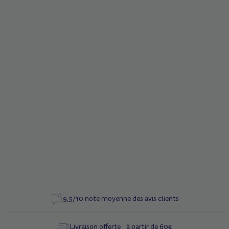
Détails du produit
Corps en silicone souple résistant à l'eau.
Se clipse facilement (clip intégré).
Ampoule LED blanche. (5 fois plus lumineuse que les LED
classiques).
Se compose de 2 LED avec réflecteurs.
3 modes possibles : constant – flash – flash rapide. Piles
fournies.
9,5/10 note moyenne des avis clients
Livraison offerte à partir de 60€