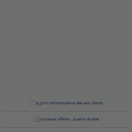
Description
Poignées noires
Caractéristiques
Référence
3064
9,5/10 note moyenne des avis clients
Livraison offerte à partir de 60€