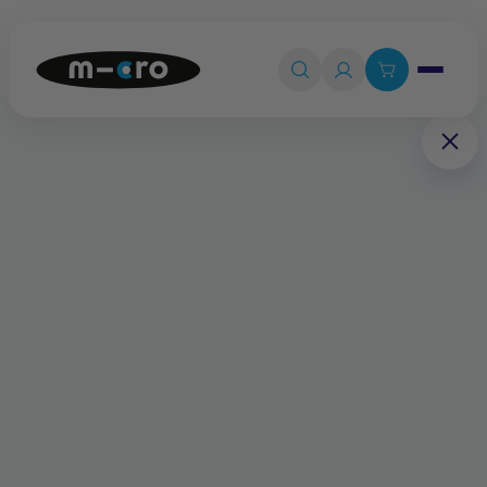
Ouvrir le 

Connexion

Panier
0
💡
Quiz produit
Accueil
Pièces détachées
Poignées noires