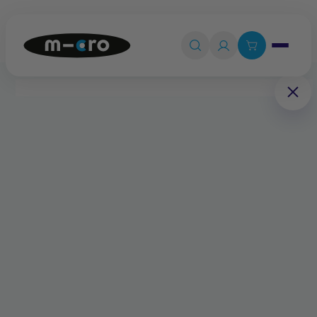
Ouvrir le 

Connexion

Panier
0
💡
Quiz produit
Accueil
Pièces détachées
Béquille