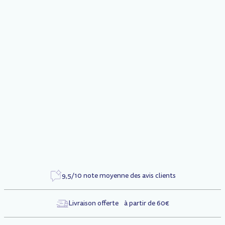
Description
Entretoises de roue arrière
Caractéristiques
Référence
1327
9,5/10 note moyenne des avis clients
Livraison offerte à partir de 60€