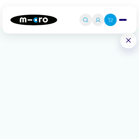
Ouvrir le 

Connexion

Panier
0
💡
Quiz produit
Accueil
Pièces détachées
Entretoises de roue arrière