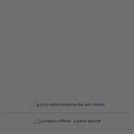
Description
Colonne de direction
Caractéristiques
Référence
1300
9,5/10 note moyenne des avis clients
Livraison offerte à partir de 60€