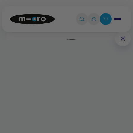
Ouvrir le 

Connexion

Panier
0
💡
Quiz produit
Accueil
Pièces détachées
Colonne de direction