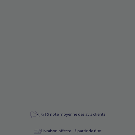
Description
Ressorts de direction en b (par 2)
Caractéristiques
Référence
1227
9,5/10 note moyenne des avis clients
Livraison offerte à partir de 60€