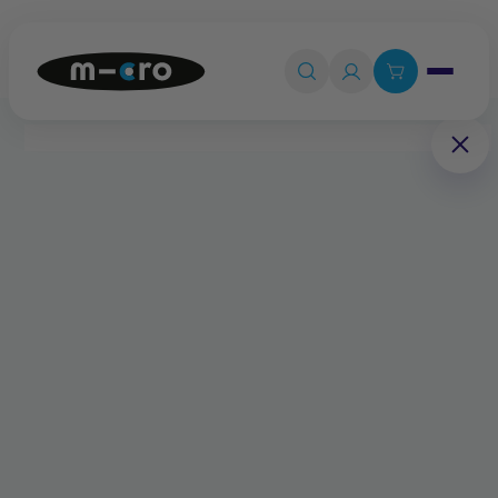
Ouvrir le 

Connexion

Panier
0
💡
Quiz produit
Accueil
Pièces détachées
Ressorts de direction en b (par 2)