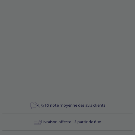
Description
Bouton poussoir aluminium
Caractéristiques
Référence
1198
9,5/10 note moyenne des avis clients
Livraison offerte à partir de 60€