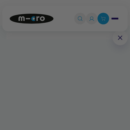
Ouvrir le 

Connexion

Panier
0
💡
Quiz produit
Accueil
Pièces détachées
Bouton poussoir aluminium