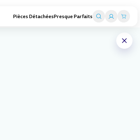
Pièces Détachées
Presque Parfaits
Trottinettes adultes
Smart travel
Trottinettes pliables
Valise trottinettes enfant
Trottinettes électriques
Valise porteurs enfant
Toutes les trottinettes adultes
Chariot de transport
Tout l'univers Smart travel
Expédition sous 24h
En stock
Vis pour planche (lot de