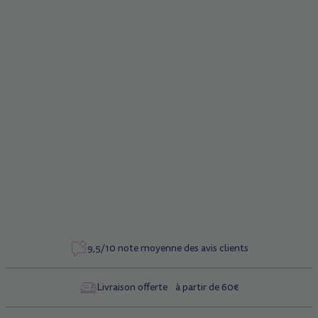
Description
Plaques de fixation du plateau
Caractéristiques
Référence
1033
9,5/10 note moyenne des avis clients
Livraison offerte à partir de 60€