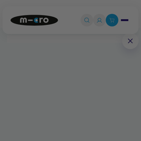
Ouvrir le 

Connexion

Panier
0
💡
Quiz produit
Accueil
Pièces détachées
Plaques de fixation du plateau