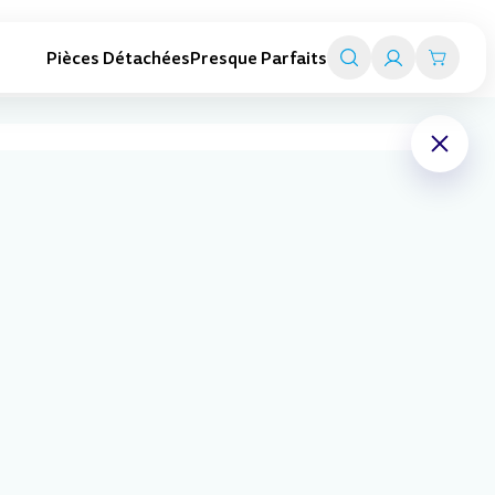
Pièces Détachées
Presque Parfaits
Trottinettes adultes
Smart travel
Trottinettes pliables
Valise trottinettes enfant
Trottinettes électriques
Valise porteurs enfant
Toutes les trottinettes adultes
Chariot de transport
Tout l'univers Smart travel
Derniers articles en stock
Axe pour bloc de pliage