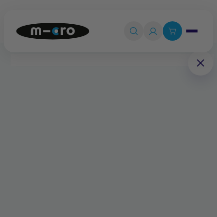
Ouvrir le 

Connexion

Panier
0
💡
Quiz produit
Accueil
Pièces détachées
Système de pliage avant, caoutchouc et vis