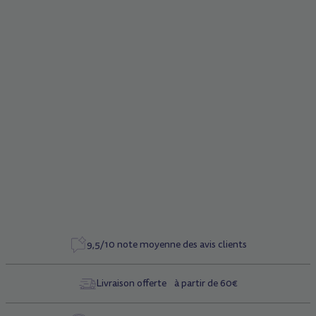
Description
Système de pliage avant, caoutchouc et vis
Caractéristiques
Référence
5513
9,5/10 note moyenne des avis clients
Livraison offerte à partir de 60€