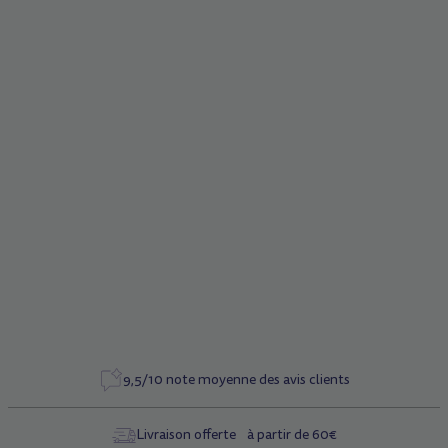
Description
Nouvelles vis pour bloc de pliage
Caractéristiques
Référence
1045
9,5/10 note moyenne des avis clients
Livraison offerte à partir de 60€