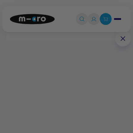
Ouvrir le 

Connexion

Panier
0
💡
Quiz produit
Accueil
Pièces détachées
Nouvelles vis pour bloc de pliage