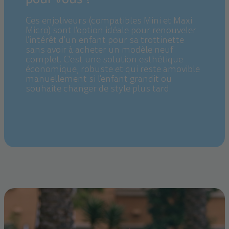
Ces enjoliveurs (compatibles Mini et Maxi
Micro) sont l'option idéale pour renouveler
l'intérêt d'un enfant pour sa trottinette
sans avoir à acheter un modèle neuf
complet. C'est une solution esthétique
économique, robuste et qui reste amovible
manuellement si l'enfant grandit ou
souhaite changer de style plus tard.