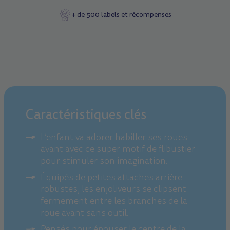
+ de 500 labels et récompenses
Caractéristiques clés
L’enfant va adorer habiller ses roues
avant avec ce super motif de flibustier
pour stimuler son imagination.
Équipés de petites attaches arrière
robustes, les enjoliveurs se clipsent
fermement entre les branches de la
roue avant sans outil.
Pensés pour épouser le centre de la