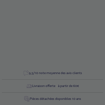
ils résistent à toutes les aventures urbaines sans jamais altérer la
qualité de glisse.
Caractéristiques
Référence
AC4518
Couleur
Pirates
9,5/10 note moyenne des avis clients
Livraison offerte à partir de 60€
Pièces détachées disponibles 10 ans