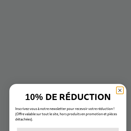
Micro Mobility.
Prix réduit – Profitez d’un super bon plan sans
compromis.
Stock limité – Une belle occasion à saisir rapidement !
Elle roule aussi bien qu’une trottinette flambant neuve…
parce qu’elle l’est ! Un petit défaut pour un grand plaisir
à prix mini.
Caractéristiques
Référence
SA0200-PP
Couleur
Noir
DE RÉDUCTION
Poids maximal
100 kg
10%
Taille des roues
120 / 120 mm
Inscrivez-vous à notre newsletter pour recevoir votre réduction !
Type de rangement
Pliable
(Offre valable sur tout le site, hors
produits en promotion et
pièc
es
Poids
3,3 kg
détachées).
Âge
Dès 7 ans