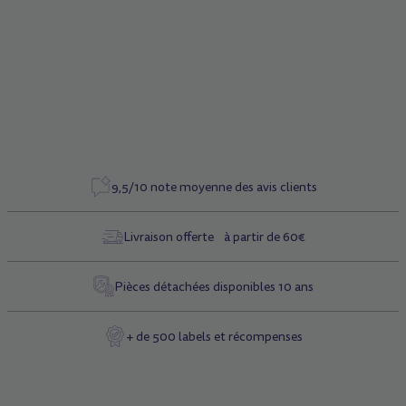
Type de rangement : détachable
Grip silicone en relief antidérapant
Bandes réfléchissantes
9,5/10 note moyenne des avis clients
Livraison offerte à partir de 60€
Pièces détachées disponibles 10 ans
+ de 500 labels et récompenses