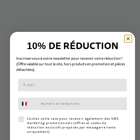
Référence
MMD068-PP
Couleur
Rouge
Poids maximal
50 kg
Taille des roues
120 / 80 mm
DE RÉDUCTION
Type de rangement
Détachable
10%
Barre de direction
Ajustable
Inscrivez-vous à notre newsletter pour recevoir votre réduction !
Poids
2.5 kg
(Offre valable sur tout le site, hors
produits en promotion et
pièc
es
détachées).
Âge
5 à 12 ans
Garantie
2 ans
Hauteur guidon
68-91 cm
Consentement aux SMS marketing
Détails du produit
Consentement SMS marketing
Cochez cette case pour recevoir également des SMS
marketing promotionnels (offres et codes de
réduction exclusifs proposés par messagerie texte
uniquement).