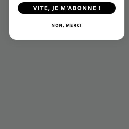
VITE, JE M'ABONNE !
NON, MERCI
De 5 à 12 ans
Poids du produit : 2,5 kg
Poids maximum de l'enfant : 50 kg
Système de navigation par transfert de poids inventé par
Micro
Taille des roues : 120 / 80 mm
Roues : PU renforcé